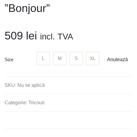
”Bonjour”
509
lei
incl. TVA
L
M
S
XL
Size
Anulează
SKU:
Nu se aplică
Categorie:
Tricouri