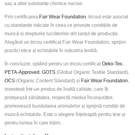
sau a altor substanțe chimice nocive.
Prin certificarea
Fair Wear Foundation
, tricoul este asociat
cu standarde ridicate în ceea ce privește condițiile de
muncă și drepturile lucrătorilor din lanțul de producție.
Alegând un tricou certificat Fair Wear Foundation, sprijini
practici etice și echitabile în industria textilă.
În concluzie, optând pentru un tricou certificat
Oeko-Tex
,
PETA-Approved
,
GOTS
(Global Organic Textile Standard),
OCS
(Organic Content Standard) și
Fair Wear Foundation
,
investești într-un produs de înaltă calitate, care îți
protejează sănătatea, respectă mediul înconjurător,
promovează bunăstarea animalelor și sprijină condiții de
muncă echitabile. Este o alegere înțeleaptă pentru tine și
pentru lumea în care trăim.