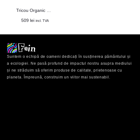
Tricou Organic Unisex ”Bonjour”
509
lei
incl. TVA
AL
TE
Suntem o echipă de oameni dedicați în susținerea pământului și
Fii
a ecologiei. Ne pasă profund de impactul nostru asupra mediului
la
și ne străduim să oferim produse de calitate, prietenoase cu
cur
planeta. Împreună, construim un viitor mai sustenabil.
cu
eve
spe
și
buc
te
de
red
ava