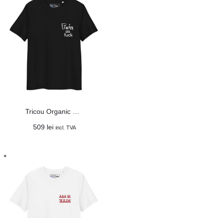
Tricou Organic Unisex „Fain as fuck”
509
lei
incl. TVA