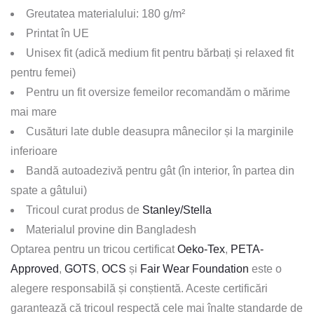
Greutatea materialului: 180 g/m²
Printat în UE
Unisex fit (adică medium fit pentru bărbați și relaxed fit
pentru femei)
Pentru un fit oversize femeilor recomandăm o mărime
mai mare
Cusături late duble deasupra mânecilor și la marginile
inferioare
Bandă autoadezivă pentru gât (în interior, în partea din
spate a gâtului)
Tricoul curat produs de
Stanley/Stella
Materialul provine din Bangladesh
Optarea pentru un tricou certificat
Oeko-Tex
,
PETA-
Approved
,
GOTS
,
OCS
și
Fair Wear Foundation
este o
alegere responsabilă și conștientă. Aceste certificări
garantează că tricoul respectă cele mai înalte standarde de