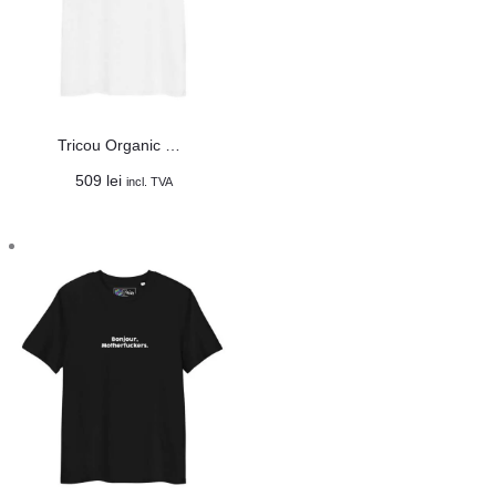
Tricou Organic Unisex ”Așa și trăim”
509
lei
incl. TVA