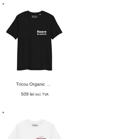
Tricou Organic Unisex „Floare la ureche”
509
lei
incl. TVA