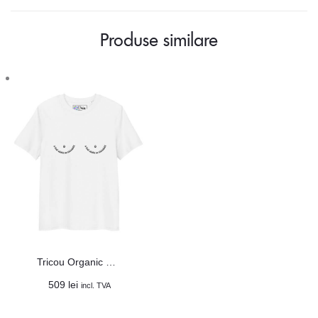
Produse similare
Tricou Organic Unisex „A fost odată ca niciodată”
509
lei
incl. TVA