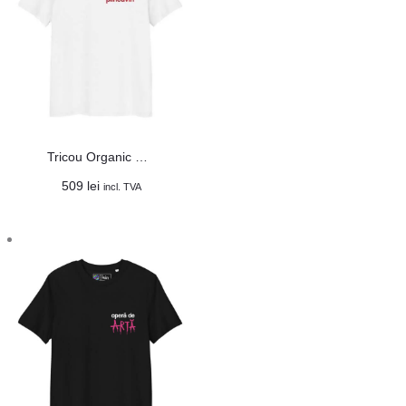
Tricou Organic Unisex „Sunt Plincuvin”
509
lei
incl. TVA