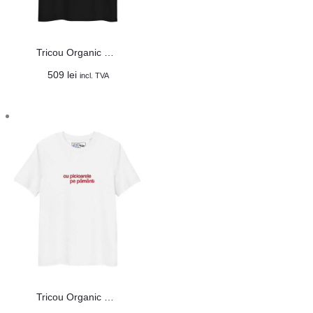
Tricou Organic Unisex „Operă de Artă”
509
lei
incl. TVA
Tricou Organic Unisex ”Cu picioarele pe pământ”