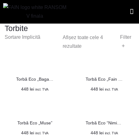
Tricou
Hus
Torbite
Filter
Afișez toate cele 4
+
rezultate
Torbă Eco „Bagaj emoțional”
Torbă Eco „Fain as fuck”
448
lei
448
lei
incl. TVA
incl. TVA
Torbă Eco „Muse”
Torbă Eco “Nimic Ilegal”
448
lei
448
lei
incl. TVA
incl. TVA