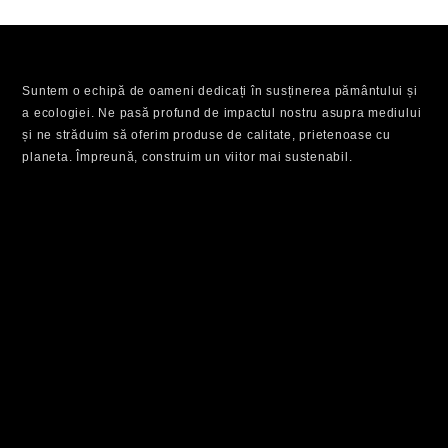
AL
TE
Suntem o echipă de oameni dedicați în susținerea pământului și
Fii
a ecologiei. Ne pasă profund de impactul nostru asupra mediului
la
și ne străduim să oferim produse de calitate, prietenoase cu
cur
planeta. Împreună, construim un viitor mai sustenabil.
cu
eve
spe
și
buc
te
de
red
ava
SU